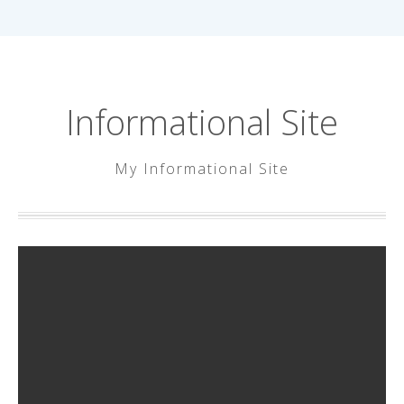
내
용
으
Informational Site
로
바
로
My Informational Site
가
기